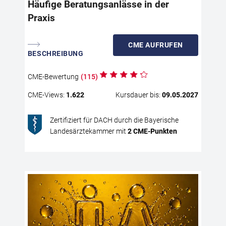
Häufige Beratungsanlässe in der
Ein
Praxis
Ber
Pat
Nut
CME
AUFRUFEN
ver
BESCHREIBUNG
Bes
lei
CME
-Bewertung
(
115
)
CME
-Views:
1.622
Kursdauer bis:
09.05.2027
Zertifiziert für DACH durch die Bayerische
Landesärztekammer mit
2
CME
-Punkten
Ge
Li