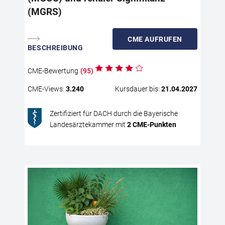
und
(MGRS)
sym
lie
Kom
CME
AUFRUFEN
BESCHREIBUNG
zur
von
CME
-Bewertung
(
95
)
Par
Erk
CME
-Views:
3.240
Kursdauer bis:
21.04.2027
son
ent
Zertifiziert für DACH durch die Bayerische
Landesärztekammer mit
2
CME
-Punkten
Me
Bes
Ste