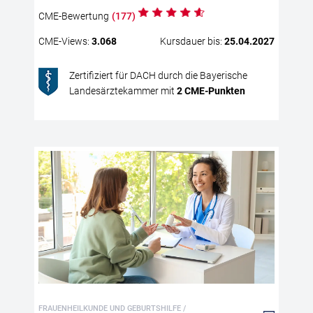
Kom
CME
-Bewertung
(
177
)
die
ins
CME
-Views:
3.068
Kursdauer bis:
25.04.2027
Ris
Es 
Zertifiziert für DACH durch die Bayerische
zos
Landesärztekammer mit
2
CME
-Punkten
typ
Pos
ent
zud
deu
zos
prä
Hor
All
Jed
vas
Hit
wei
dep
der
FRAUENHEILKUNDE UND GEBURTSHILFE /