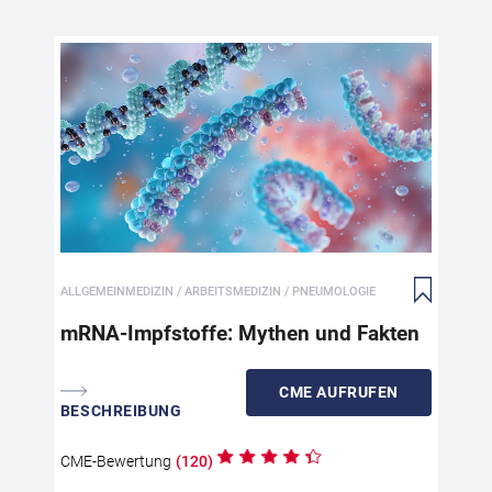
mR
mRN
Inn
Tro
wei
Mis
Pri
ALLGEMEINMEDIZIN / ARBEITSMEDIZIN / PNEUMOLOGIE
Die
übe
mRNA-Impfstoffe: Mythen und Fakten
pha
Sic
CME
AUFRUFEN
Ind
BESCHREIBUNG
sys
Fak
CME
-Bewertung
(
120
)
Die