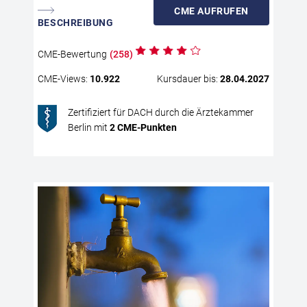
CME
AUFRUFEN
BESCHREIBUNG
CME
-Bewertung
(
258
)
CME
-Views:
10.922
Kursdauer bis:
28.04.2027
Zertifiziert für DACH durch die Ärztekammer
Berlin mit
2
CME
-Punkten
Nyk
Di
Th
Die
mul