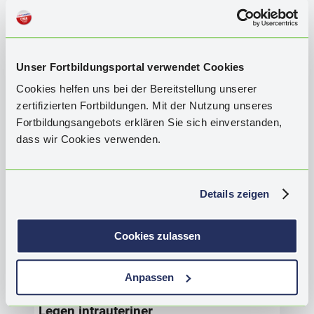
akt
CME
-Views:
23.649
Kursdauer bis:
01.05.2027
erf
Tip
Zertifiziert für DACH durch die Ärztekammer
und
Berlin mit
2
CME
-Punkten
Unser Fortbildungsportal verwendet Cookies
Pat
Cookies helfen uns bei der Bereitstellung unserer
zertifizierten Fortbildungen. Mit der Nutzung unseres
Fortbildungsangebots erklären Sie sich einverstanden,
dass wir Cookies verwenden.
Le
Mit
Details zeigen
Im 
Ver
Cookies zulassen
Tei
u.a
Ver
Anpassen
FRAUENHEILKUNDE UND GEBURTSHILFE
etw
zuf
Legen intrauteriner