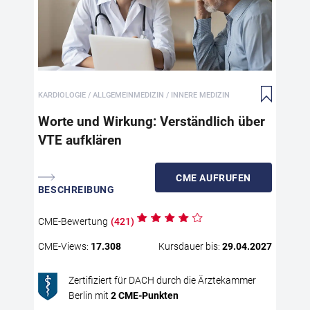
und
In 
let
Sie
wer
emp
In 
auf
anh
The
Ani
KARDIOLOGIE / ALLGEMEINMEDIZIN / INNERE MEDIZIN
zu 
für
pat
Worte und Wirkung: Verständlich über
ein
Ein
vie
VTE aufklären
von
Auf
CME
AUFRUFEN
ihr
BESCHREIBUNG
Mit
ric
CME
-Bewertung
(
421
)
und
Die
CME
-Views:
17.308
Kursdauer bis:
29.04.2027
Min
Bez
Zertifiziert für DACH durch die Ärztekammer
ent
Berlin mit
2
CME
-Punkten
The