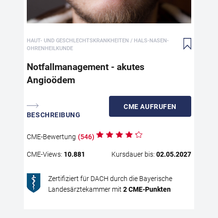
sow
Not
ver
Nac
HAUT- UND GESCHLECHTSKRANKHEITEN / HALS-NASEN-
wer
OHRENHEILKUNDE
Bra
Notfallmanagement - akutes
die
prä
Angioödem
auf
Bra
CME
AUFRUFEN
das
BESCHREIBUNG
Pat
neb
CME
-Bewertung
(
546
)
Aus
Aku
CME
-Views:
10.881
Kursdauer bis:
02.05.2027
Zertifiziert für DACH durch die Bayerische
Landesärztekammer mit
2
CME
-Punkten