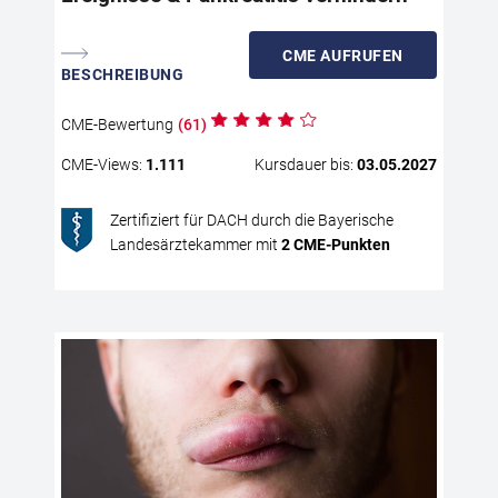
Ath
Pat
Lip
CME
AUFRUFEN
BESCHREIBUNG
dia
Hin
Abk
CME
-Bewertung
(
61
)
auf
CME
-Views:
1.111
Kursdauer bis:
03.05.2027
The
Leb
Zertifiziert für DACH durch die Bayerische
Ans
Landesärztekammer mit
2
CME
-Punkten
med
Tri
Pan
kar
Ihr
unt
Man
No
Hyp
Die
unt