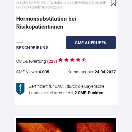
bet
ALLGEMEINMEDIZIN / GYNÄKOLOGISCHE ENDOKRINOLOGIE
Hor
UND REPRODUKTIONSMEDIZIN
Pos
Hormonsubstitution bei
Maß
Risikopatientinnen
For
die
die
CME
AUFRUFEN
Ana
BESCHREIBUNG
dur
beg
CME
-Bewertung
(
228
)
Ris
prä
CME
-Views:
4.005
Kursdauer bis:
24.04.2027
Thr
sow
Zertifiziert für DACH durch die Bayerische
auc
Landesärztekammer mit
2
CME
-Punkten
und