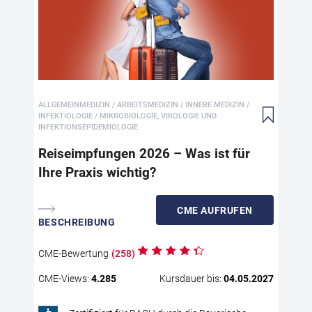
Pra
Rei
rel
dar
Ber
For
ALLGEMEINMEDIZIN / ARBEITSMEDIZIN / INNERE MEDIZIN /
kom
INFEKTIOLOGIE / MIKROBIOLOGIE, VIROLOGIE UND
akt
INFEKTIONSEPIDEMIOLOGIE
Bed
Reiseimpfungen 2026 – Was ist für
int
Ihre Praxis wichtig?
Inf
vek
Nah
CME
AUFRUFEN
Inf
BESCHREIBUNG
Säu
sic
CME
-Bewertung
(
258
)
Ris
Imp
CME
-Views:
4.285
Kursdauer bis:
04.05.2027
Emp
Zie