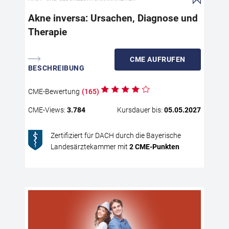
Ver
imm
Akne inversa: Ursachen, Diagnose und
und
Therapie
frü
The
Kra
CME
AUFRUFEN
BESCHREIBUNG
Bee
red
str
CME
-Bewertung
(
165
)
Dia
CME
-Views:
3.784
Kursdauer bis:
05.05.2027
inv
Zertifiziert für DACH durch die Bayerische
Landesärztekammer mit
2
CME
-Punkten
Rei