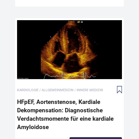
HFp
De
Ve
Am
Her
Wie
kli
KARDIOLOGIE / ALLGEMEINMEDIZIN / INNERE MEDIZIN
Amy
bel
HFpEF, Aortenstenose, Kardiale
kli
Dekompensation: Diagnostische
mit
Verdachtsmomente für eine kardiale
Ven
Aor
Amyloidose