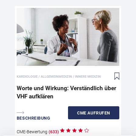
Wo
au
Die
und
Pat
auf
Neb
KARDIOLOGIE / ALLGEMEINMEDIZIN / INNERE MEDIZIN
zur
Tec
Worte und Wirkung: Verständlich über
übe
VHF aufklären
Kom
The
Beh
CME
AUFRUFEN
BESCHREIBUNG
gle
Pra
Wor
CME
-Bewertung
(
633
)