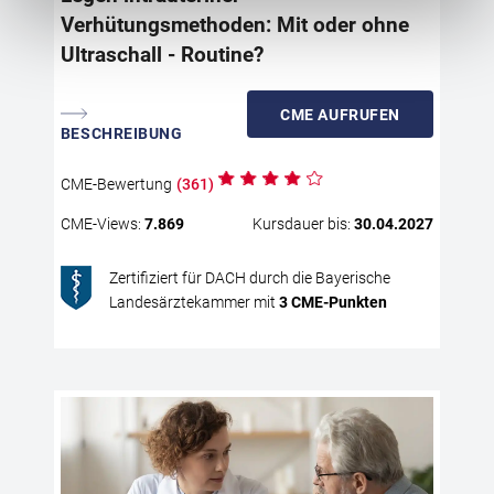
Der
Verhütungsmethoden: Mit oder ohne
fin
Ultraschall - Routine?
Der
wäh
Sch
CME
AUFRUFEN
ärz
BESCHREIBUNG
Kom
bes
CME
-Bewertung
(
361
)
Pro
CME
-Views:
7.869
Kursdauer bis:
30.04.2027
Deu
nic
sch
Zertifiziert für DACH durch die Bayerische
Met
Landesärztekammer mit
3
CME
-Punkten
Zus
int
par
wen
Unt
Ult
Wo
sig
au
die