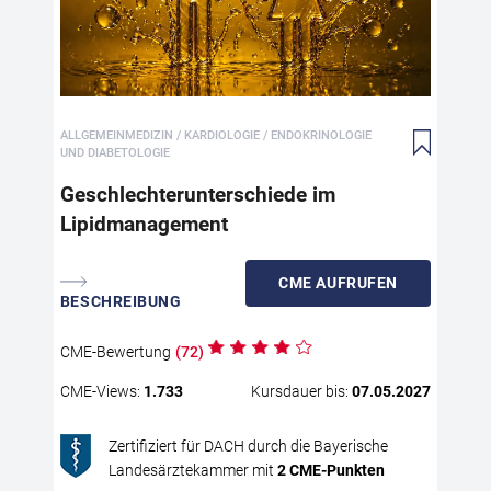
Kar
ges
kli
Ver
For
ALLGEMEINMEDIZIN / KARDIOLOGIE / ENDOKRINOLOGIE
Fra
UND DIABETOLOGIE
Lei
sys
Geschlechterunterschiede im
wel
Lipidmanagement
str
zug
CME
AUFRUFEN
Men
BESCHREIBUNG
dif
Unt
CME
-Bewertung
(
72
)
umf
Pat
CME
-Views:
1.733
Kursdauer bis:
07.05.2027
For
kon
Zertifiziert für DACH durch die Bayerische
wei
Landesärztekammer mit
2
CME
-Punkten
The