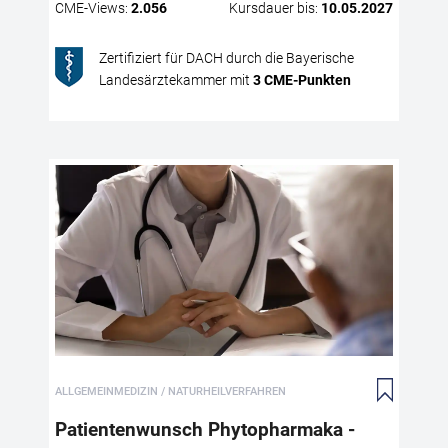
pra
CME
-Views:
2.056
Kursdauer bis:
10.05.2027
ihr
Erk
Zertifiziert für DACH durch die Bayerische
Pat
Landesärztekammer mit
3
CME
-Punkten
Pa
Ber
Die
gro
vor
Phy
All
ALLGEMEINMEDIZIN / NATURHEILVERFAHREN
the
ver
Patientenwunsch Phytopharmaka -
fun