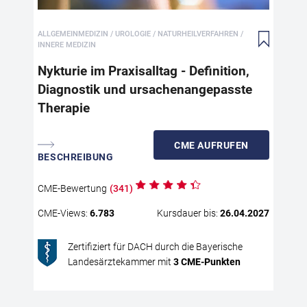
unt
zun
ALLGEMEINMEDIZIN / UROLOGIE / NATURHEILVERFAHREN /
Unt
INNERE MEDIZIN
all
Lei
Nykturie im Praxisalltag - Definition,
erh
Diagnostik und ursachenangepasste
Lei
Therapie
spe
nic
pra
CME
AUFRUFEN
BESCHREIBUNG
int
The
Ein
CME
-Bewertung
(
341
)
für
CME
-Views:
6.783
Kursdauer bis:
26.04.2027
zie
ver
Zertifiziert für DACH durch die Bayerische
Änd
Landesärztekammer mit
3
CME
-Punkten
med
ein
ver