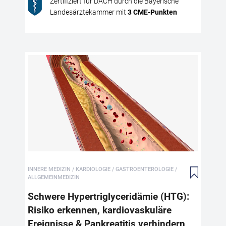
Zertifiziert für DACH durch die Bayerische
rei
Landesärztekammer mit
3
CME
-Punkten
lei
zu 
Erk
For
zug
täg
unt
Sch
erk
auf
Pan
Die
häu
mit
Pan
INNERE MEDIZIN / KARDIOLOGIE / GASTROENTEROLOGIE /
ein
ALLGEMEINMEDIZIN
die
der
Schwere Hypertriglyceridämie (HTG):
Dia
Risiko erkennen, kardiovaskuläre
Rel
Ereignisse & Pankreatitis verhindern