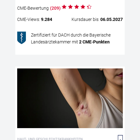
Dab
CME
-Bewertung
(
209
)
Anw
Glu
CME
-Views:
9.284
Kursdauer bis:
06.05.2027
Thr
Abs
Zertifiziert für DACH durch die Bayerische
Inh
Landesärztekammer mit
2
CME
-Punkten
bes
Exp
Ver
Ak
Th
Hid
chr
wie
Ver
hat
HAUT- UND GESCHLECHTSKRANKHEITEN