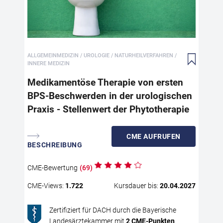
Das
häu
ver
(LU
ALLGEMEINMEDIZIN / UROLOGIE / NATURHEILVERFAHREN /
Män
INNERE MEDIZIN
Lei
The
Medikamentöse Therapie von ersten
pra
BPS-Beschwerden in der urologischen
Opt
Praxis - Stellenwert der Phytotherapie
Wir
Gru
die
CME
AUFRUFEN
BESCHREIBUNG
Lei
The
– i
CME
-Bewertung
(
69
)
ber
CME
-Views:
1.722
Kursdauer bis:
20.04.2027
evi
Phy
Zertifiziert für DACH durch die Bayerische
Bes
Landesärztekammer mit
2
CME
-Punkten
Wir