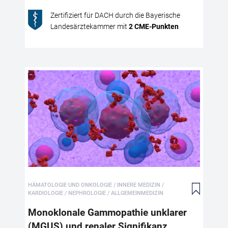
ein
Zertifiziert für DACH durch die Bayerische
Landesärztekammer mit
2
CME
-Punkten
Mo
und
Mon
dia
als
sch
zie
HÄMATOLOGIE UND ONKOLOGIE / INNERE MEDIZIN /
Chr
KARDIOLOGIE / NEPHROLOGIE / ALLGEMEINMEDIZIN
mon
Sig
Monoklonale Gammopathie unklarer
Gam
(MGUS) und renaler Signifikanz