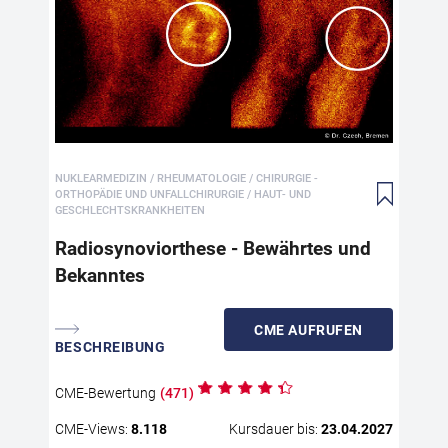
Ra
Be
Die
übe
bei
die
int
NUKLEARMEDIZIN / RHEUMATOLOGIE / CHIRURGIE -
Fal
ORTHOPÄDIE UND UNFALLCHIRURGIE / HAUT- UND
sei
GESCHLECHTSKRANKHEITEN
Die
Radiosynoviorthese - Bewährtes und
med
Bekanntes
des
Ind
Unt
CME
AUFRUFEN
vor
BESCHREIBUNG
aus
ill
CME
-Bewertung
(
471
)
let
auf
CME
-Views:
8.118
Kursdauer bis:
23.04.2027