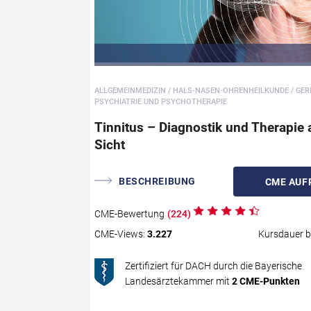
ALLGEMEINMEDIZIN / HALS-NASEN-OHRENHEILKUNDE / GERI
PSYCHIATRIE UND PSYCHOTHERAPIE
Tinnitus – Diagnostik und Therapie
Sicht
BESCHREIBUNG
CME
AUF
CME
-Bewertung
(
224
)
CME
-Views:
3.227
Kursdauer b
Zertifiziert für DACH durch die Bayerische
Landesärztekammer mit
2
CME
-Punkten