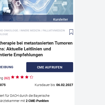
Tumorerkrankun
en und
fortgeschritten
d
hoher Symptoml
supportivtherap
r. h.c.
Kursleiter
Fortbildung stel
fortgeschritten
GmbH,
D ONKOLOGIE / INNERE MEDIZIN / PALLIATIVMEDIZIN
verknüpft aktuel
OLOGIE
praxisnahen kli
ine
therapie bei metastasierten Tumoren
Adressiert werd
erhalten
: Aktuelle Leitlinien und
Komplikationen 
Polyneuropathie
entierte Empfehlungen
recht
leitliniengere
klinischen Allt
REIBUNG
CME
AUFRUFEN
unterstreicht di
antiemetischen 
sch
ng
(
62
)
ür Ihre
.075
Kursdauer bis:
06.02.2027
ziert für DACH durch die Bayerische
ärztekammer mit
2
CME
-Punkten