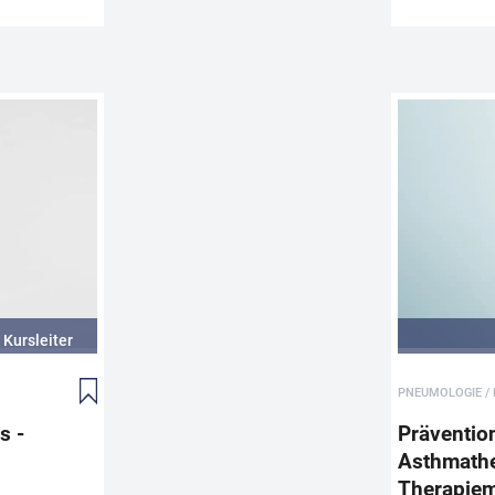
CME
WEITEREMPFEHLEN
Halsschmerzen in der Hausarztpraxis -
Empfehlungen der DEGAM-Leitlinie
Halsschmerzen sind häufige Beschwerden in der
hausärztlichen Praxis, für die sowohl infektiologisch
auch nicht-infektiologische Ursachen infrage komme
Rahmen dieser Fortbildung werden diese ausführlic
besprochen und Sie erhalten praxisnahes Wissen z
Kursleiter
diagnostischen Vorgehen einschließlich der Anwen
klinischer Scores (Centor-Score, McIsaac-Score, Fev
PNEUMOLOGIE /
Score) und der Identifikation gefährlicher Verläufe. 
hinaus wird das therapeutische Vorgehen inklusive n
s -
Präventio
medikamentöser Maßnahmen, symptomatischer The
Asthmathe
sowie Behandlung mit Antibiotika diskutiert samt
Therapie