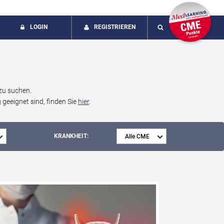
LOGIN
REGISTRIEREN
SUCHE
zu suchen.
geeignet sind, finden Sie
hier
.
KRANKHEIT:
 -
Urothelkarzin