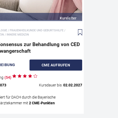
g das
Darmerkrankun
 man
Schwangerschaft
Krankheitsaktivi
Kursleiter
fördern
Therapieentsch
s dies
geburtshilfliche
GIE / FRAUENHEILKUNDE UND GEBURTSHILFE /
internationaler 
IN / INNERE MEDIZIN
ndlung
Ärztinnen und Är
Konsensus zur Behandlung von CED
Betreuung betro
hwangerschaft
t mit
ance?
r
REIBUNG
CME
AUFRUFEN
ng
(
54
)
snah,
.073
Kursdauer bis:
02.02.2027
ziert für DACH durch die Bayerische
ärztekammer mit
2
CME
-Punkten