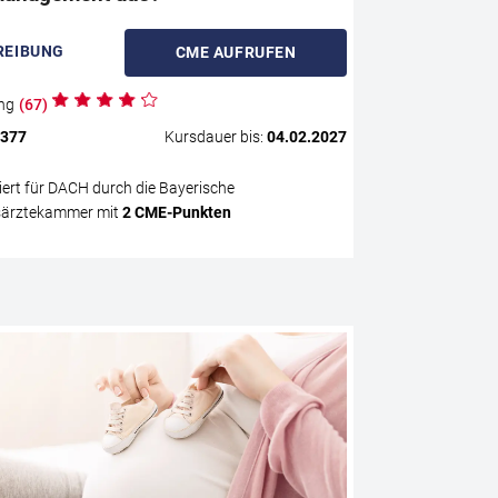
g und
Asthmatherapie
REIBUNG
CME
AUFRUFEN
diese
damit
ng
(
67
)
.377
Kursdauer bis:
04.02.2027
ziert für DACH durch die Bayerische
ärztekammer mit
2
CME
-Punkten
s gilt
Globaler Kons
Schwangersch
m“ ist
Diese eCME verm
zum Management