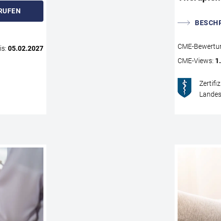
wertvollen Informationen zur allgemeinen Aufklärun
RUFEN
individueller Risikostratifizierung. Statements und
BESCH
Empfehlungen der aktuellen DEGAM-Leitlinie runden 
Fortbildung ab. Ziel ist es, eine fundierte
Handlungssicherheit für den Praxisalltag zu geben, 
CME
-Bewertu
is:
05.02.2027
eine effektive, patientenzentrierte Versorgung
CME
-Views:
1
gewährleistet werden kann.
Zertifi
Landes
CME
AUFRUFEN
CME
WEITEREMPFEHLEN
Testosteronmangel und Prostatakarzinom – Wa
es bei der Therapie zu beachten?
Das Thema „Testosteronmangel und Prostatakarzino
auch heute noch umstritten. Bei fortgeschrittenen