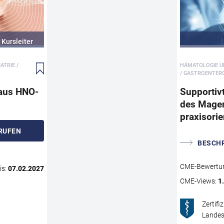
Belastung und stellt Ärztinnen und Ärzte im klinisch
ambulanten Alltag regelmäßig vor diagnostische un
therapeutische Herausforderungen.
In dieser CME-Fortbildung zeigt Ihnen Prof. Dr. med. D
Kursleiter
Matthias Tisch, Ärztlicher Direktor HNO-Klinik
Bundeswehrkrankenhaus Ulm und BEGUMED Ulm 
ATRIE /
HÄMATOLOGIE UN
wie Sie Tinnitus-Subtypen sicher differenzieren,
/ GASTROENTER
Warnzeichen (Red Flags) zuverlässig erkennen und e
 aus HNO-
Supportiv
strukturierte, zielgerichtete Diagnostik einleiten. Sie 
des Magens
einen praxisnahen Überblick über evidenzbasierte
praxisori
Behandlungsoptionen und lernen, diese situationsge
und individuell auszuwählen – unter besonderer
RUFEN
Berücksichtigung relevanter Komorbiditäten gemäß
BESCH
aktueller Leitlinien.
Profitieren Sie von klaren Entscheidungswegen, klini
CME
-Bewertu
is:
07.02.2027
bewährten Strategien und konkreten Expertentipps f
CME
-Views:
1
tägliche Praxis.
Zertifi
Landes
CME
AUFRUFEN