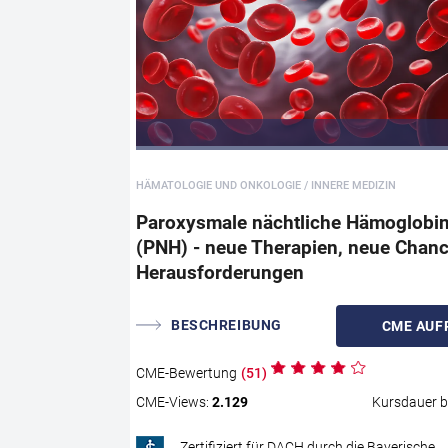
HÄMATOLOGIE UND ONKOLOGIE / INNERE MEDIZIN
Paroxysmale nächtliche Hämoglobin
(PNH) - neue Therapien, neue Chan
Herausforderungen
BESCHREIBUNG
CME
AUF
CME
-Bewertung
(
51
)
CME
-Views:
2.129
Kursdauer b
Zertifiziert für DACH durch die Bayerische