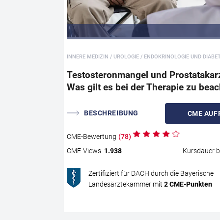
INNERE MEDIZIN / UROLOGIE / ENDOKRINOLOGIE UND DIABE
Testosteronmangel und Prostatakar
Was gilt es bei der Therapie zu bea
BESCHREIBUNG
CME
AUF
CME
-Bewertung
(
78
)
CME
-Views:
1.938
Kursdauer b
Zertifiziert für DACH durch die Bayerische
Landesärztekammer mit
2
CME
-Punkten