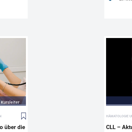
Therapieoption zu finden.
CME
AUFRUFEN
CME
WEITEREMPFEHLEN
Hypertensive Komplikationen - Risiko über die
Geburt hinaus
Hypertensive Schwangerschaftserkrankungen gehö
den häufigsten und klinisch relevantesten Komplika
in der Geburtshilfe. Diese Fortbildung vermittelt, wa
insbesondere die Präeklampsie weit mehr ist als ein
vorübergehendes Schwangerschaftsproblem: Sie ist
Kursleiter
Ausdruck einer plazentaren Systemerkrankung mit
erheblichem maternalen und fetalen Risiko. Im Mitte
N
HÄMATOLOGIE U
stehen die sichere Abgrenzung von Gestationshyper
und Präeklampsie, moderne diagnostische Konzept
o über die
CLL – Akt