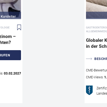
Prostatakarzinomen (PCa) kann ein Androgenentzu
Wachstum von PCa-Zellen hemmen. Deshalb nahm
ursprünglich im Umkehrschluss an, dass exogen
Kursleiter
zugeführtes Testosteron die Entwicklung eines PCa 
würde. Zahlreiche Studien legen allerdings nahe, das
TOLOGIE
GASTROENTEROLO
ein Mythos ist.
ALLGEMEINMEDIZ
Können Männer nach einer erfolgreichen PCa-Beha
zinom –
Globaler 
eine Testosterontherapie erhalten, wenn sie einen
chten?
in der Sc
symptomatischen Testosteronmangel haben? Was is
hypogonadalen PCa-Patienten unter Active Surveill
RUFEN
Herr Dr. Christian Leiber-Caspers stellt Ihnen in diese
BESCH
Fortbildung die aktuelle Datenlage zum Thema
„Testosteron und PCa“ sowie entsprechende
CME
-Bewertu
Leitlinienempfehlungen vor. Zudem erläutert er praxi
is:
03.02.2027
CME
-Views:
1
wie Sie bestmöglich betroffene Patienten behandeln
können.
Zertifi
Landes
CME
AUFRUFEN