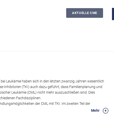
AKTUELLE CME
bei Leukämie haben sich in den letzten zwanzig Jahren wesentlich
ase-Inhibitoren (TKI) auch dazu geführt, dass Familienplanung und
oischer Leukämie (CML) nicht mehr auszuschließen sind. Dies
schiedenen Fachdisziplinen.
ndlungsmöglichkeiten der CML mit TKI. Im zweiten Teil der
auf das Therapiemanagement bei Koinzidenz von CML und
Mehr