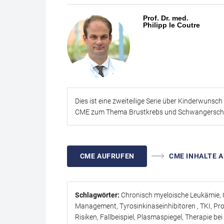
Schwangerschaft oder Kinderwunsch ein.
Prof. Dr. med.
Philipp le Coutre
Dies ist eine zweiteilige Serie über Kinderwunsc
CME zum Thema Brustkrebs und Schwangersch
CME AUFRUFEN
CME INHALTE A
Schlagwörter:
Chronisch myeloische Leukämie, C
Management, Tyrosinkinaseinhibitoren , TKI, Pro
Risiken, Fallbeispiel, Plasmaspiegel, Therapie 