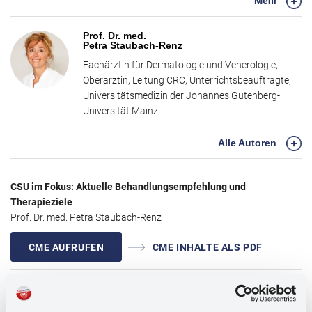
Mehr
CSU sowie zur Diagnosestellung und zum Monitoring der
Krankheitslast. Im zweiten Teil wagt Herr Prof. Martin Metz einen
Prof. Dr. med.
Blick in die Zukunft. Dabei legt er ein besonderes Augenmerk auf
Petra Staubach-Renz
neue Therapieansätze, das Krankheitsmanagement und die
Fachärztin für Dermatologie und Venerologie,
Bedeutung einer individualisierten Patientenversorgung.
Oberärztin, Leitung CRC, Unterrichtsbeauftragte,
Universitätsmedizin der Johannes Gutenberg-
Ziel dieser Fortbildung ist es, Ihnen praxisorientierte Strategien an
Universität Mainz
die Hand zu geben, um die Herausforderungen in der Behandlung
der CSU zu bewältigen. Diese Fortbildung bietet Ihnen Gelegenheit,
Alle Autoren
Ihr fundiertes Wissen weiter zu vertiefen.
CSU im Fokus: Aktuelle Behandlungsempfehlung und
Therapieziele
Prof. Dr. med. Petra Staubach-Renz
CME AUFRUFEN
CME INHALTE ALS PDF
Blick in die Zukunft: Neue Ideen für ein besseres Management
Prof. Dr. med. Martin Metz