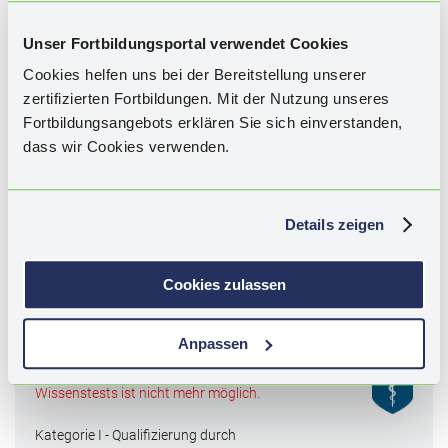
CME AUFRUFEN
CME INHALTE ALS PDF
Unser Fortbildungsportal verwendet Cookies
Cookies helfen uns bei der Bereitstellung unserer
zertifizierten Fortbildungen. Mit der Nutzung unseres
WISSENSTEST
Fortbildungsangebots erklären Sie sich einverstanden,
dass wir Cookies verwenden.
Details zeigen
Schlagwörter:
Chronisch spontane Urtikaria, Urticaria, CSU,
Quaddeln, Juckreiz, Schlaf, Krankheitskontrolle,
Lebensqualität, Komedikation, Komorbidität, S3-Leitlinie
Cookies zulassen
Urtikaria, internationale Leitlinie, App, Selbst-Evaluierung,
Patientenfall, Antihistaminika, Mastzelle.
Anpassen
Diese CME ist abgelaufen. Die Bearbeitung des
Wissenstests ist nicht mehr möglich.
Kategorie I - Qualifizierung durch