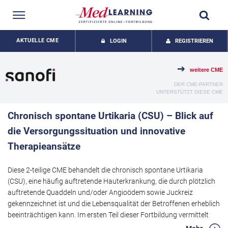
AKTUELLE CME
LOGIN
REGISTRIEREN
weitere CME
DER CME-PARTNER
UNTERSTÜTZT DIESE CME
Chronisch spontane Urtikaria (CSU) – Blick auf
die Versorgungssituation und innovative
Therapieansätze
Diese 2-teilige CME behandelt die chronisch spontane Urtikaria
(CSU), eine häufig auftretende Hauterkrankung, die durch plötzlich
auftretende Quaddeln und/oder Angioödem sowie Juckreiz
gekennzeichnet ist und die Lebensqualität der Betroffenen erheblich
beeinträchtigen kann. Im ersten Teil dieser Fortbildung vermittelt
Frau Prof. Staubach aktuelle Erkenntnisse zur Pathophysiologie der