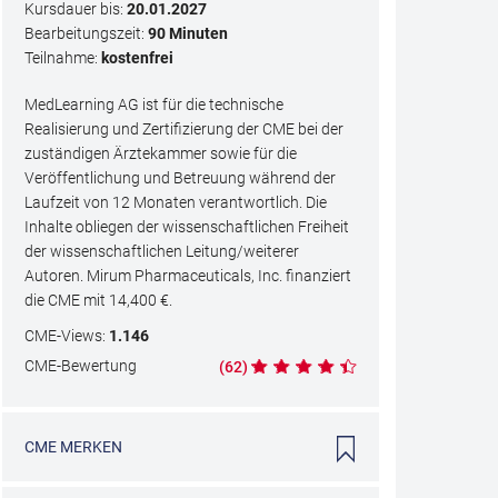
Kursdauer bis:
20.01.2027
Bearbeitungszeit:
90 Minuten
Teilnahme:
kostenfrei
MedLearning AG ist für die technische
Realisierung und Zertifizierung der CME bei der
zuständigen Ärztekammer sowie für die
Veröffentlichung und Betreuung während der
Laufzeit von 12 Monaten verantwortlich. Die
Inhalte obliegen der wissenschaftlichen Freiheit
der wissenschaftlichen Leitung/weiterer
Autoren. Mirum Pharmaceuticals, Inc. finanziert
die CME mit
14,400
€.
CME
-Views:
1.146
CME
-Bewertung
(
62
)
CME
MERKEN