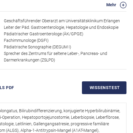
h-cholestatischer Lebererkrankungen und ausgewählter Fallbeispiele
Mehr
rognostisch relevante Parameter sowie aktuelle Konzepte des
rtbildung vertiefen Sie ihr Verständnis dafür, welche klinischen
Geschäftsführender Oberarzt am Universitätsklinikum Erlangen
ie sich intra- und extrahepatische Ursachen sicher voneinander
Leiter der Päd. Gastroenterologie, Hepatologie und Endoskopie
osestellung maßgeblich über Organerhalt und Langzeitprognose
Pädiatrischer Gastroenterologe (ÄK/GPGE)
zu erkennen, leitliniengerecht zu behandeln und betroffene Kinder
Fachimmunologe (DGFI)
Pädiatrische Sonographie (DEGUM I)
Sprecher des Zentrums für seltene Leber-, Pancreas- und
Darmerkrankungen (ZSLPD)
LS PDF
WISSENSTEST
longatus, Bilirubindifferenzierung, konjugierte Hyperbilirubinämie,
ai-Operation, Hepatoportojejunostomie, Leberbiopsie, Leberfibrose,
ologie, Leitlinien, Gallengangsatresie, progressive familiäre
rom (ALGS), Alpha-1-Antitrypsin-Mangel (A1AT-Mangel),