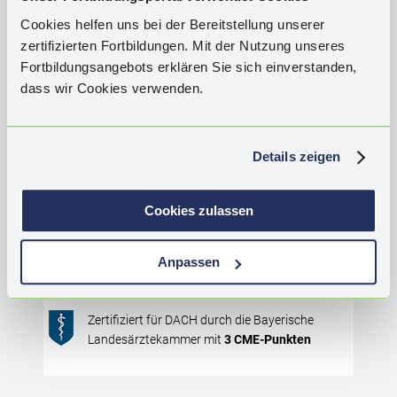
pot
KINDER- UND JUGENDMEDIZIN / GASTROENTEROLOGIE /
Cookies helfen uns bei der Bereitstellung unserer
str
INNERE MEDIZIN / ALLGEMEINMEDIZIN
For
zertifizierten Fortbildungen. Mit der Nutzung unseres
dur
Seltene cholestatische
Fortbildungsangebots erklären Sie sich einverstanden,
Ikt
dass wir Cookies verwenden.
Lebererkrankungen im Neugeborenen-
dia
und Kleinkindalter – Früh erkennen,
dur
gezielt handeln
gez
Details zeigen
ent
Anh
CME
AUFRUFEN
Gal
BESCHREIBUNG
Cookies zulassen
Leb
Fal
CME
-Bewertung
(
62
)
Sto
Anpassen
CME
-Views:
1.146
Kursdauer bis:
20.01.2027
sow
Man
ver
Zertifiziert für DACH durch die Bayerische
kli
Landesärztekammer mit
3
CME
-Punkten
erf
Urs
und