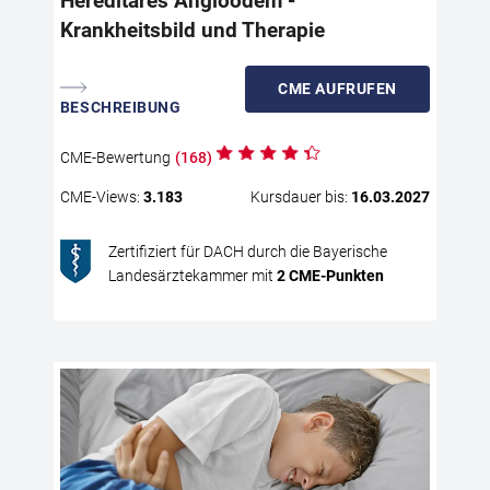
Hereditäres Angioödem -
erh
Krankheitsbild und Therapie
Die
Ein
CME
AUFRUFEN
dia
BESCHREIBUNG
Str
pra
CME
-Bewertung
(
168
)
ind
For
CME
-Views:
3.183
Kursdauer bis:
16.03.2027
zu 
zu 
Zertifiziert für DACH durch die Bayerische
nac
Landesärztekammer mit
2
CME
-Punkten
Re
Sc
Pr