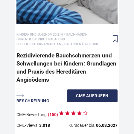
Das
gen
der
wie
KINDER- UND JUGENDMEDIZIN / HALS-NASEN-
Sch
OHRENHEILKUNDE / HAUT- UND
Gas
GESCHLECHTSKRANKHEITEN / GASTROENTEROLOGIE
Rah
Rezidivierende Bauchschmerzen und
Dr.
Erk
Schwellungen bei Kindern: Grundlagen
Kin
und Praxis des Hereditären
uns
Angioödems
Her
füh
anh
CME
AUFRUFEN
BESCHREIBUNG
HAE
erk
ric
CME
-Bewertung
(
150
)
leb
CME
-Views:
3.018
Kursdauer bis:
06.03.2027
Dab