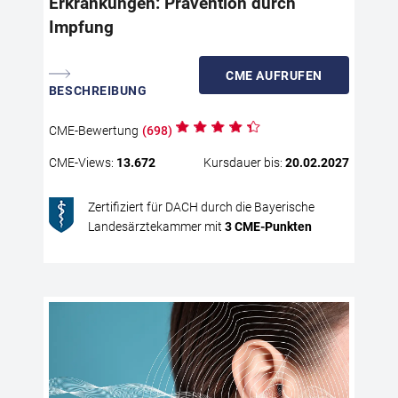
Erkrankungen: Prävention durch
aus
jun
Impfung
ein
sel
CME
AUFRUFEN
die
BESCHREIBUNG
Erk
jed
CME
-Bewertung
(
698
)
leb
CME
-Views:
13.672
Kursdauer bis:
20.02.2027
Die
Err
Zertifiziert für DACH durch die Bayerische
wei
Landesärztekammer mit
3
CME
-Punkten
Eur
das
Ris
ver
Imp
Tin
Sic