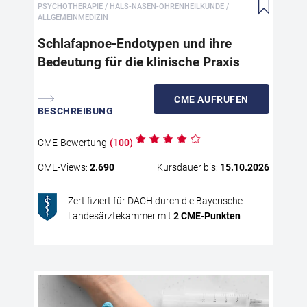
PSYCHOTHERAPIE / HALS-NASEN-OHRENHEILKUNDE /
ein
ALLGEMEINMEDIZIN
erö
Schlafapnoe-Endotypen und ihre
ana
Bedeutung für die klinische Praxis
zuv
die
wel
CME
AUFRUFEN
The
BESCHREIBUNG
sic
wel
CME
-Bewertung
(
100
)
Out
CME
-Views:
2.690
Kursdauer bis:
15.10.2026
Zertifiziert für DACH durch die Bayerische
Landesärztekammer mit
2
CME
-Punkten