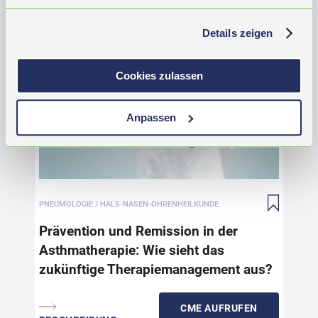
Exp
Details zeigen
Cookies zulassen
Prä
Ast
Th
Anpassen
Die
Man
Ast
der
PNEUMOLOGIE / HALS-NASEN-OHRENHEILKUNDE
Exa
Bio
Prävention und Remission in der
ind
Asthmatherapie: Wie sieht das
Dat
zukünftige Therapiemanagement aus?
red
lan
Rem
CME
AUFRUFEN
ver