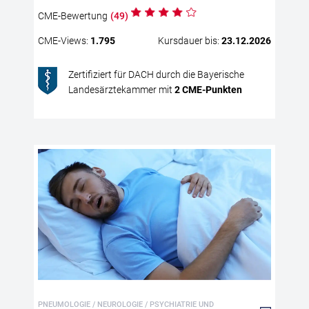
ver
CME
-Bewertung
(
49
)
bes
Rad
CME
-Views:
1.795
Kursdauer bis:
23.12.2026
Zus
abs
Zertifiziert für DACH durch die Bayerische
zen
Landesärztekammer mit
2
CME
-Punkten
Bio
Imp
kli
Sc
für
Obs
mul
pat
sta
kli
PNEUMOLOGIE / NEUROLOGIE / PSYCHIATRIE UND
wie