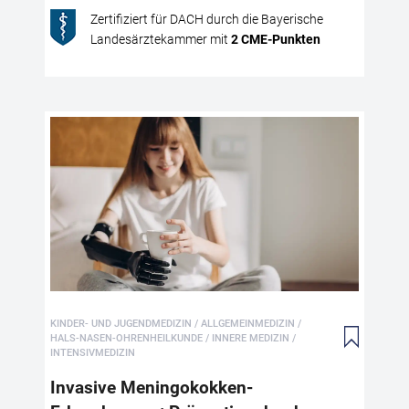
zur
Zertifiziert für DACH durch die Bayerische
sow
Landesärztekammer mit
2
CME
-Punkten
Übe
For
sel
päd
Leb
ver
In
Pr
Inv
wer
men
10 
Sch
KINDER- UND JUGENDMEDIZIN / ALLGEMEINMEDIZIN /
Men
HALS-NASEN-OHRENHEILKUNDE / INNERE MEDIZIN /
Per
INTENSIVMEDIZIN
(as
Invasive Meningokokken-
abh