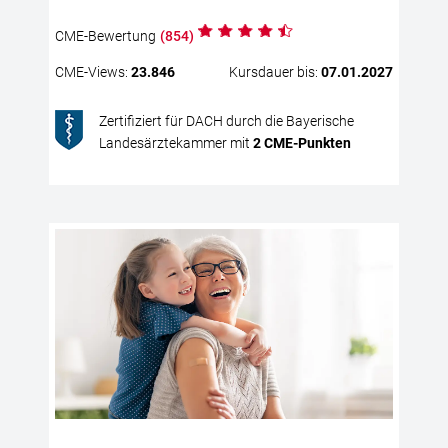
CME
-Bewertung
(
854
)
CME
-Views:
23.846
Kursdauer bis:
07.01.2027
Zertifiziert für DACH durch die Bayerische
Landesärztekammer mit
2
CME
-Punkten
Prä
Vir
un
Res
Urs
ält
die