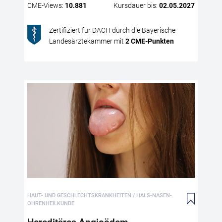
Aku
CME
-Views:
10.881
Kursdauer bis:
02.05.2027
Zertifiziert für DACH durch die Bayerische
Landesärztekammer mit
2
CME
-Punkten
He
Th
Das
gen
und
gek
Kör
HAUT- UND GESCHLECHTSKRANKHEITEN / HALS-NASEN-
Gas
OHRENHEILKUNDE
leb
bet