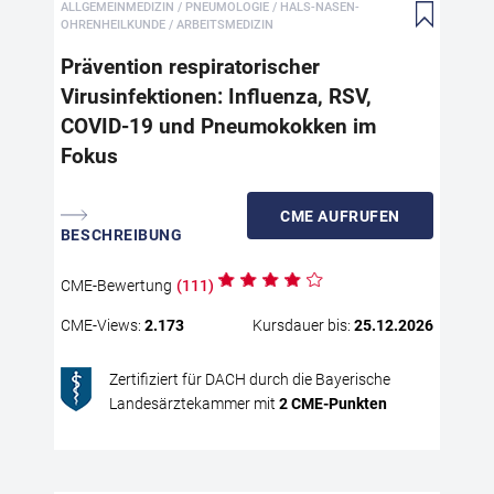
ALLGEMEINMEDIZIN / PNEUMOLOGIE / HALS-NASEN-
Dat
OHRENHEILKUNDE / ARBEITSMEDIZIN
RSV
Kom
Prävention respiratorischer
prä
Virusinfektionen: Influenza, RSV,
Imp
COVID-19 und Pneumokokken im
Akt
Fokus
Imp
Asp
Pos
CME
AUFRUFEN
zu
BESCHREIBUNG
Tei
kla
CME
-Bewertung
(
111
)
Vir
CME
-Views:
2.173
Kursdauer bis:
25.12.2026
anz
Inf
kar
Zertifiziert für DACH durch die Bayerische
Landesärztekammer mit
2
CME
-Punkten