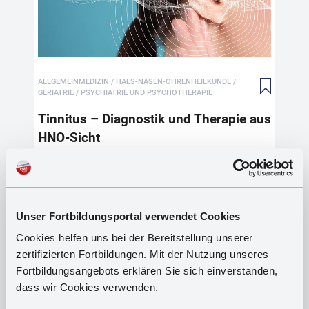
Tin
vie
erh
Ärz
reg
ALLGEMEINMEDIZIN / HALS-NASEN-OHRENHEILKUNDE /
Her
GERIATRIE / PSYCHIATRIE UND PSYCHOTHERAPIE
In 
med
Tinnitus – Diagnostik und Therapie aus
HNO
HNO-Sicht
BEG
sic
CME
AUFRUFEN
zuv
BESCHREIBUNG
zie
ein
Unser Fortbildungsportal verwendet Cookies
CME
-Bewertung
(
224
)
Beh
sit
Cookies helfen uns bei der Bereitstellung unserer
CME
-Views:
3.234
Kursdauer bis:
07.02.2027
unt
zertifizierten Fortbildungen. Mit der Nutzung unseres
Kom
Fortbildungsangebots erklären Sie sich einverstanden,
Zertifiziert für DACH durch die Bayerische
Pro
dass wir Cookies verwenden.
Landesärztekammer mit
2
CME
-Punkten
kli