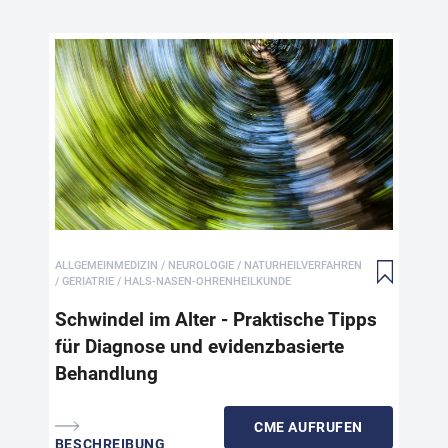
Sch
Di
Vie
gep
unt
kör
Dia
ALLGEMEINMEDIZIN / NEUROLOGIE / NATURHEILVERFAHREN
Urs
/ GERIATRIE / HALS-NASEN-OHRENHEILKUNDE
Erk
Ver
Schwindel im Alter - Praktische Tipps
ebe
für Diagnose und evidenzbasierte
Zwe
Behandlung
des
Gle
Cam
CME
AUFRUFEN
BESCHREIBUNG
pra