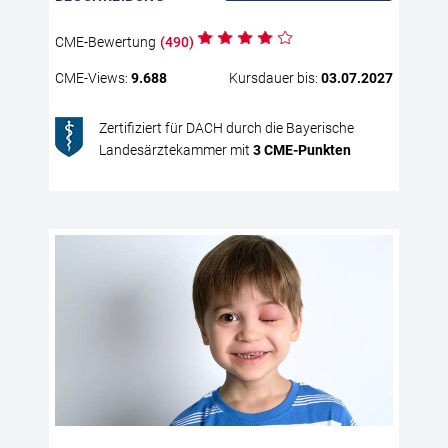
Dia
CME
-Bewertung
(
490
)
zug
er 
CME
-Views:
9.688
Kursdauer bis:
03.07.2027
Phy
neu
Zertifiziert für DACH durch die Bayerische
bes
Landesärztekammer mit
3
CME
-Punkten
kur
Kla
all
Im
Die
Ere
von
wic