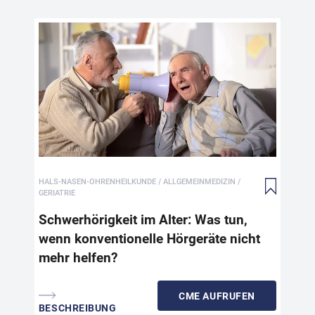
Sch
kon
Die
zun
Alt
den
tec
HALS-NASEN-OHRENHEILKUNDE / ALLGEMEINMEDIZIN /
inf
GERIATRIE
den
Pat
Schwerhörigkeit im Alter: Was tun,
Pre
wenn konventionelle Hörgeräte nicht
Leb
mehr helfen?
des
die
CME
AUFRUFEN
BESCHREIBUNG