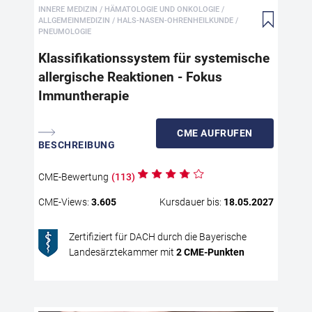
INNERE MEDIZIN / HÄMATOLOGIE UND ONKOLOGIE /
Kla
ALLGEMEINMEDIZIN / HALS-NASEN-OHRENHEILKUNDE /
une
PNEUMOLOGIE
Imm
Klassifikationssystem für systemische
Ver
Pra
allergische Reaktionen - Fokus
Das
Immuntherapie
hat
Kla
CME
AUFRUFEN
all
BESCHREIBUNG
die
Con
CME
-Bewertung
(
113
)
SAR
anz
CME
-Views:
3.605
Kursdauer bis:
18.05.2027
In 
Anp
Zertifiziert für DACH durch die Bayerische
Sta
Landesärztekammer mit
2
CME
-Punkten
ein
All
dok