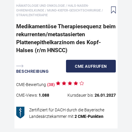
HÄMATOLOGIE UND ONKOLOGIE / HALS-NASEN-
met
OHRENHEILKUNDE / MUND-KIEFER-GESICHTSCHIRURGIE /
Her
STRAHLENTHERAPIE
ein
Medikamentöse Therapiesequenz beim
übe
bei
rekurrenten/metastasierten
Pla
Plattenepithelkarzinom des Kopf-
SCC
Halses (r/m HNSCC)
Kar
füh
akt
CME
AUFRUFEN
ver
BESCHREIBUNG
The
Ent
CME
-Bewertung
(
38
)
sow
CME
-Views:
1.088
Kursdauer bis:
26.01.2027
wic
str
Zertifiziert für DACH durch die Bayerische
Landesärztekammer mit
2
CME
-Punkten