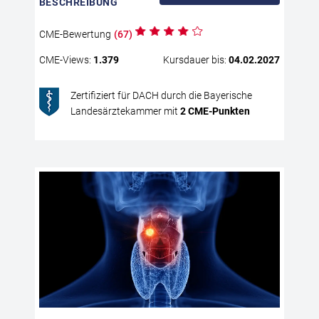
BESCHREIBUNG
per
Ast
CME
-Bewertung
(
67
)
CME
-Views:
1.379
Kursdauer bis:
04.02.2027
Zertifiziert für DACH durch die Bayerische
Landesärztekammer mit
2
CME
-Punkten
Me
re
Pl
(r
Kop
pro
Erk