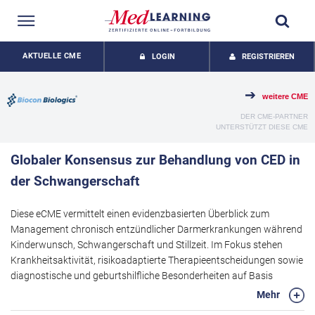
AKTUELLE CME
LOGIN
REGISTRIEREN
weitere CME
DER CME-PARTNER
UNTERSTÜTZT DIESE CME
Globaler Konsensus zur Behandlung von CED in
der Schwangerschaft
Diese eCME vermittelt einen evidenzbasierten Überblick zum
Management chronisch entzündlicher Darmerkrankungen während
Kinderwunsch, Schwangerschaft und Stillzeit. Im Fokus stehen
Krankheitsaktivität, risikoadaptierte Therapieentscheidungen sowie
diagnostische und geburtshilfliche Besonderheiten auf Basis
aktueller internationaler Konsensus-Empfehlungen. Ziel ist es,
Mehr
Ärztinnen und Ärzten Sicherheit in der interdisziplinären Betreuung