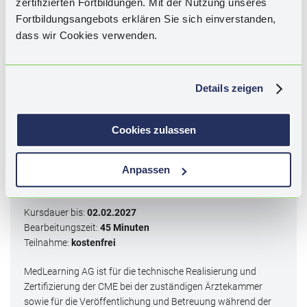
zertifizierten Fortbildungen. Mit der Nutzung unseres
Schwangerschaft, Kinderwunsch, Krankheitsaktivität,
Fortbildungsangebots erklären Sie sich einverstanden,
Therapieentscheidung, Leitlinien, fetales Outcome, Diagnostik
dass wir Cookies verwenden.
in der Schwangerschaft, Geburtsmodus, Stillzeit, globaler
Konsensus, CED in der Schwangerschaft.
Details zeigen
2
CME
-Punkte
Zertifiziert durch die Bayerische Landesärztekammer
Cookies zulassen
für DACH
Kategorie I - Qualifizierung durch
Anpassen
Lernerfolgskontrolle
Kursdauer bis:
02.02.2027
Bearbeitungszeit:
45 Minuten
Teilnahme:
kostenfrei
MedLearning AG ist für die technische Realisierung und
Zertifizierung der CME bei der zuständigen Ärztekammer
sowie für die Veröffentlichung und Betreuung während der