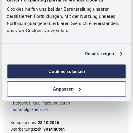
Cookies helfen uns bei der Bereitstellung unserer
zertifizierten Fortbildungen. Mit der Nutzung unseres
Schlagwörter:
Arterielle Hypertonie, Blutdruckkontrolle,
Patientenfälle, Studien, Endothelinrezeptorblocker,
Fortbildungsangebots erklären Sie sich einverstanden,
Aldosteronsynthaseinhibitoren, siRNA gegen
dass wir Cookies verwenden.
Angiotensinogen, individualisierte Therapie, Herzinsuffizienz,
Diagnose, Klassifikation ACC, ESC Leitlinie, HFpEF, HFrEF,
Komorbiditäten, Hyperaldosteronismus, leitliniengerechte
Details zeigen
Therapie, Ziele, Exkurs CKD.
Cookies zulassen
3
CME
-Punkte
Zertifiziert durch die Bayerische Landesärztekammer
Anpassen
für DACH
Kategorie I - Qualifizierung durch
Lernerfolgskontrolle
Kursdauer bis:
28.10.2026
Bearbeitungszeit:
90 Minuten