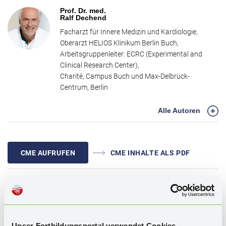
Im zweiten Teil beleuchtet Herr Prof. Knebel die Definition der
Prof. Dr. med.
Herzinsuffizienz über das gesamte Spektrum der EF, die
Ralf Dechend
pathophysiologischen Besonderheiten der HFpEF, Diagnostik sowie
Facharzt für Innere Medizin und Kardiologie,
evidenzbasierte Therapieoptionen. Der Expertendialog liefert
Oberarzt HELIOS Klinikum Berlin Buch,
konkret umsetzbare Handlungsempfehlungen zur
Arbeitsgruppenleiter: ECRC (Experimental and
differenzialdiagnostischen Einordnung und sinnvoller
Clinical Research Center),
Medikamentenkombinationen, verbindet Theorie und klinische
Charité, Campus Buch und Max-Delbrück-
Praxis und bietet wertvolle Orientierung für die tägliche Versorgung
Centrum, Berlin
von Patienten mit kardiovaskulären Risikokonstellationen.
Alle Autoren
CME AUFRUFEN
CME INHALTE ALS PDF
WISSENSTEST
Unser Fortbildungsportal verwendet Cookies