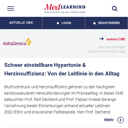
AKTUELLE CME
LOGIN
REGISTRIEREN
weitere CME
DER CME-PARTNER
UNTERSTÜTZT DIESE CME
Schwer einstellbare Hypertonie &
Herzinsuffizienz: Von der Leitlinie in den Alltag
Bluthochdruck und Herzinsuffizienz gehören zu den häufigsten
kardiovaskulären Herausforderungen im Praxisalltag. In dieser CME
beleuchten Prof. Ralf Dechend und Prof. Fabian Knebel die enge
Verzahnung beider Erkrankungen anhand aktueller Leitlinien
(ESC/ESH) und praxisnaher Fallbeispiele. Herr Prof. Dechend
fokussiert sich im ersten Teil auf die schwer einstellbare Hypertonie
Mehr
mit leitliniengerechter Medikation sowie neuen Therapieansätzen.