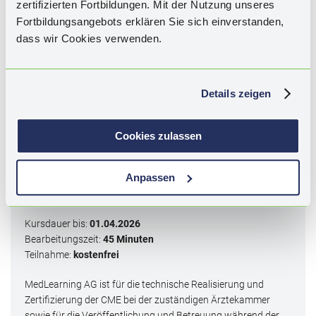
zertifizierten Fortbildungen. Mit der Nutzung unseres
Schlagwörter:
Risiko & Management kardiovaskulärer
Fortbildungsangebots erklären Sie sich einverstanden,
Nebenwirkungen (z. B. Herzinsuffizienz, VTE, Amyloidose,
dass wir Cookies verwenden.
Hypertonie, Myokarditis), Chemotherapie, Anthrazykline,
Mammakarzinom, Multiples Myelom, Proteasom-Inhibitoren,
Kinaseinhibitoren, VEGF-Inhibitoren, ICI, Langzeitnachsorge
Krebspatienten, Leitlinien Kardio-Onkologie.
Details zeigen
Diese CME ist abgelaufen. Die Bearbeitung des
Cookies zulassen
Wissenstests ist nicht mehr möglich.
Anpassen
Kategorie I - Qualifizierung durch
Lernerfolgskontrolle
Kursdauer bis:
01.04.2026
Bearbeitungszeit:
45 Minuten
Teilnahme:
kostenfrei
MedLearning AG ist für die technische Realisierung und
Zertifizierung der CME bei der zuständigen Ärztekammer
sowie für die Veröffentlichung und Betreuung während der