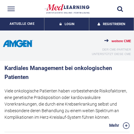
AKTUELLE CME
LOGIN
REGISTRIEREN
weitere CME
DER CME-PARTNER
UNTERSTÜTZT DIESE CME
Kardiales Management bei onkologischen
Patienten
Viele onkologische Patienten haben vorbestehende Risikofaktoren,
eine genetische Prädisposition oder kardiovaskuläre
Vorerkrankungen, die durch eine Krebserkrankung selbst und
insbesondere deren Behandlung zu einem weiten Spektrum an
Komplikationen im Herz-Kreislauf-System führen können.
Infolgedessen können sich kardiovaskuläre Probleme wie arterielle
Mehr
Hypertonie, Herzinsuffizienz, Thrombosen oder auch eine kardiale