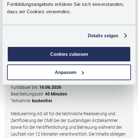
Leitlinie European Glaucoma Society, Inflammatorische
Fortbildungsangebots erklären Sie sich einverstanden,
Trabekulopathie, Neuroinflammation, neurodegenerative
dass wir Cookies verwenden.
Erkrankung, progrediente Optikusneuropathie,
kardiovaskuläre Erkrankung, Diabetes mellitus, arterielle
Hypertonie, Dyslipidämie, diastolischer Blutdruck.
Details zeigen
Diese CME ist abgelaufen. Die Bearbeitung des
Wissenstests ist nicht mehr möglich.
Cookies zulassen
Kategorie I - Qualifizierung durch
Anpassen
Lernerfolgskontrolle
Kursdauer bis:
16.06.2026
Bearbeitungszeit:
45 Minuten
Teilnahme:
kostenfrei
MedLearning AG ist für die technische Realisierung und
Zertifizierung der CME bei der zuständigen Ärztekammer
sowie für die Veröffentlichung und Betreuung während der
Laufzeit von 12 Monaten verantwortlich. Die Inhalte obliegen