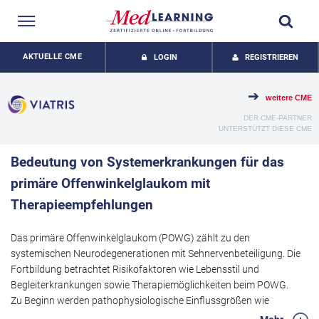
AKTUELLE CME
LOGIN
REGISTRIEREN
weitere CME
DER CME-PARTNER
UNTERSTÜTZT DIESE CME
Bedeutung von Systemerkrankungen für das
primäre Offenwinkelglaukom mit
Therapieempfehlungen
Das primäre Offenwinkelglaukom (POWG) zählt zu den
systemischen Neurodegenerationen mit Sehnervenbeteiligung. Die
Fortbildung betrachtet Risikofaktoren wie Lebensstil und
Begleiterkrankungen sowie Therapiemöglichkeiten beim POWG.
Zu Beginn werden pathophysiologische Einflussgrößen wie
oxidativer Stress dargestellt, der häufig mit Systemerkrankungen