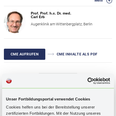
Mehr
assoziiert ist. Im zweiten Teil werden Therapiekonzepte vorgestellt,
die von Vermeidung von Risikofaktoren, über
Prof. Prof. h.c. Dr. med.
Augeninnendrucksenkung bis zur Behandlung relevanter
Carl Erb
Systemerkrankungen reichen. Aktuelle Studienergebnisse und
Augenklinik am Wittenbergplatz, Berlin
vielfältige Behandlungsoptionen eines holistischen
Therapieansatzes runden die Fortbildung ab.
CME AUFRUFEN
CME INHALTE ALS PDF
WISSENSTEST
Unser Fortbildungsportal verwendet Cookies
Schlagwörter:
POWG, Augeninnendruck, oxidativer Stress,
Cookies helfen uns bei der Bereitstellung unserer
Neuroprotektion, Glaukomtherapie, Mitochondriopathie,
zertifizierten Fortbildungen. Mit der Nutzung unseres