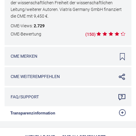
der wissenschaftlichen Freiheit der wissenschaftlichen
Leitung/weiterer Autoren. Viatris Germany GmbH finanziert
die CME mit
9,450
€.
CME
-Views:
2.729
CME
-Bewertung
(
150
)
CME
MERKEN
CME
WEITEREMPFEHLEN
FAQ/SUPPORT
Transparenzinformation
Die Bundesärztekammer fordert auf, mehr Transparenz bei
der Förderung von ärztlichen Fortbildungen bzw. CME zu