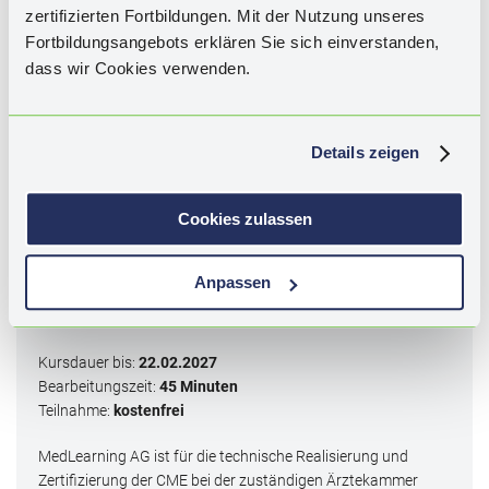
zertifizierten Fortbildungen. Mit der Nutzung unseres
Schlagwörter:
Innere Unruhe, Ängste, Angststörungen,
Fortbildungsangebots erklären Sie sich einverstanden,
Generalisierte Angst, GAD, Subsyndromale Angst,
dass wir Cookies verwenden.
Angsterkrankungen, Formen der Angst, Diagnostik und
Differenzialdiagnosen, Behandlung, Psychotherapie,
Pharmakotherapie, DiGAs, Schlafhygiene, Phytotherapie
Details zeigen
2
CME
-Punkte
Cookies zulassen
Zertifiziert durch die Bayerische Landesärztekammer
für DACH
Anpassen
Kategorie I - Qualifizierung durch
Lernerfolgskontrolle
Kursdauer bis:
22.02.2027
Bearbeitungszeit:
45 Minuten
Teilnahme:
kostenfrei
MedLearning AG ist für die technische Realisierung und
Zertifizierung der CME bei der zuständigen Ärztekammer