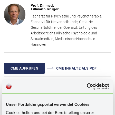
Im Rahmen dieser Fortbildung erläutert Prof. Tillmann Krüger von
Prof. Dr. med.
Tillmann Krüger
der Medizinischen Hochschule Hannover die verschiedenen
Krankheitsbilder im Zusammenhang mit Ängsten und Unruhe.
Facharzt für Psychiatrie und Psychotherapie,
Zudem werden Behandlungsmöglichkeiten vorgestellt und die
Facharzt für Nervenheilkunde, Geriatrie,
Bedeutung pflanzlicher Arzneimittel diskutiert.
Geschäftsführender Oberarzt, Leitung des
Arbeitsbereichs Klinische Psychologie und
Sexualmedizin, Medizinische Hochschule
Hannover
CME AUFRUFEN
CME INHALTE ALS PDF
WISSENSTEST
Unser Fortbildungsportal verwendet Cookies
Cookies helfen uns bei der Bereitstellung unserer