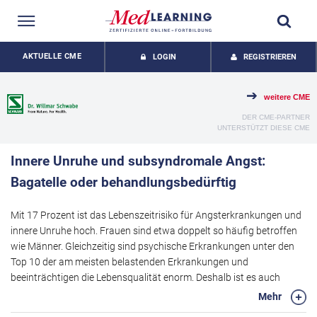
AKTUELLE CME
LOGIN
REGISTRIEREN
weitere CME
DER CME-PARTNER
UNTERSTÜTZT DIESE CME
Innere Unruhe und subsyndromale Angst:
Bagatelle oder behandlungsbedürftig
Mit 17 Prozent ist das Lebenszeitrisiko für Angsterkrankungen und
innere Unruhe hoch. Frauen sind etwa doppelt so häufig betroffen
wie Männer. Gleichzeitig sind psychische Erkrankungen unter den
Top 10 der am meisten belastenden Erkrankungen und
beeinträchtigen die Lebensqualität enorm. Deshalb ist es auch
gerade in der Primärversorgung wichtig, diese Patienten zu
Mehr
erkennen und zu beraten.