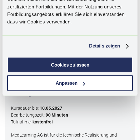
zertifizierten Fortbildungen. Mit der Nutzung unseres
Fortbildungsangebots erklären Sie sich einverstanden,
Schlagwörter:
mRNA, Mythen, DNA, Spike-Protein, Impfstoffe,
dass wir Cookies verwenden.
Covid, Long Covid, Messenger-RNA, mRNA, Lipidnanopartikel,
LNP, Nukleosidmodifikation, Reaktogenität, Impfreaktionen,
Myokarditis, Perikarditis, SARS.
Details zeigen
3
CME
-Punkte
Cookies zulassen
Zertifiziert durch die Bayerische Landesärztekammer
für DACH
Anpassen
Kategorie I - Qualifizierung durch
Lernerfolgskontrolle
Kursdauer bis:
10.05.2027
Bearbeitungszeit:
90 Minuten
Teilnahme:
kostenfrei
MedLearning AG ist für die technische Realisierung und