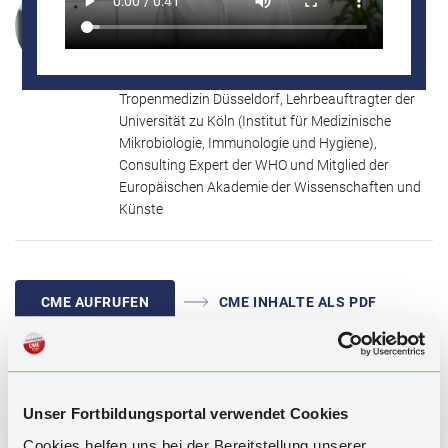
wissenschaftlichen Fakten gegenübergestellt.
Tomas Jelinek
Diese Fortbildung bietet einen kompakten, praxisnahen Überblick
Medizinischer Direktor des BCRT Berliner Centrum
über mRNA-Impfstoffe und ihre klinische Einordnung – und lädt
für Reise- und Tropenmedizin, wissenschaftlicher
dazu ein, die Erkenntnisse gezielt in der täglichen
Leiter des CRM Centrum für Reise- und
Patientenkommunikation anzuwenden.
Tropenmedizin Düsseldorf, Lehrbeauftragter der
Universität zu Köln (Institut für Medizinische
Mikrobiologie, Immunologie und Hygiene),
Consulting Expert der WHO und Mitglied der
Europäischen Akademie der Wissenschaften und
Künste
CME AUFRUFEN
CME INHALTE ALS PDF
WISSENSTEST
Unser Fortbildungsportal verwendet Cookies
Cookies helfen uns bei der Bereitstellung unserer