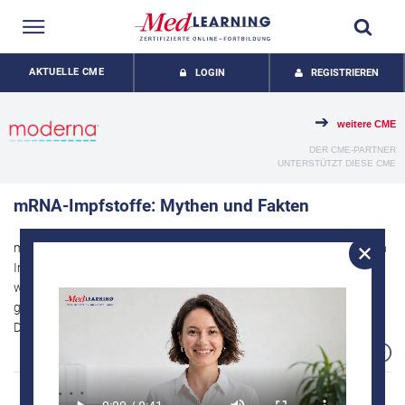
AKTUELLE CME
LOGIN
REGISTRIEREN
weitere CME
DER CME-PARTNER
UNTERSTÜTZT DIESE CME
mRNA-Impfstoffe: Mythen und Fakten
mRNA-Impfstoffe haben sich als zentrale Innovation der modernen
Impfmedizin etabliert. Trotz umfangreicher Evidenz bestehen aber
weiterhin Unsicherheiten, die häufig auf Missverständnissen
grundlegender biologischer Prinzipien beruhen.
Diese CME gibt eine evidenzbasierte Übersicht über Historie,
Wirkmechanismus, pharmakokinetische Eigenschaften,
Mehr
Sicherheitsprofil, klinische Wirksamkeit und Indikationen von mRNA.
Häufige Mythen werden systematisch eingeordnet und
Prof. Dr. med.