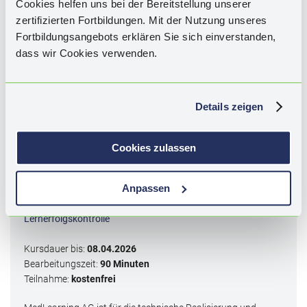
Cookies helfen uns bei der Bereitstellung unserer
zertifizierten Fortbildungen. Mit der Nutzung unseres
Fortbildungsangebots erklären Sie sich einverstanden,
dass wir Cookies verwenden.
Schlagwörter:
HIV, antiretrovirale Therapie, ART, ARV, Gewicht,
Gewichtszunahme unter ART, INSTI, Metabolismus,
Dyslipidämie, Lipide, kardiovaskuläres Risiko, Leber und HIV,
Fettleber, NAFLD/NASH, Steatohepatitis, EACS guidelines,
Details zeigen
PLWH.
Cookies zulassen
Diese CME ist abgelaufen. Die Bearbeitung des
Wissenstests ist nicht mehr möglich.
Anpassen
Kategorie I - Qualifizierung durch
Lernerfolgskontrolle
Kursdauer bis:
08.04.2026
Bearbeitungszeit:
90 Minuten
Teilnahme:
kostenfrei