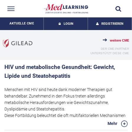
AKTUELLE CME
LOGIN
REGISTRIEREN
weitere CME
DER CME-PARTNER
UNTERSTÜTZT DIESE CME
HIV und metabolische Gesundheit: Gewicht,
Lipide und Steatohepatitis
Menschen mit HIV sind heute dank moderner Therapien gut
behandelbar. Zunehmend in den Fokus treten allerdings
metabolische Herausforderungen wie Gewichtszunahme,
Dyslipidämie und Steatohepatitis.
Diese Fortbildung beleuchtet die oft multifaktoriellen Mechanismen
hinter der Gewichtszunahme unter antiretroviraler Therapie, die
Mehr
Bedeutung von „Return to Health“ und die spezifischen Effekte