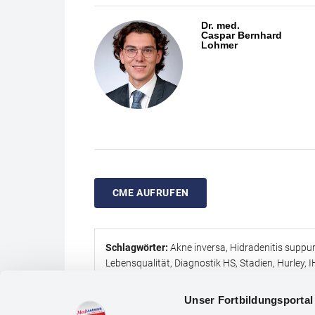
Therapieansätze der Akne inversa.
Dr. med.
Caspar Bernhard
Lohmer
CME AUFRUFEN
Schlagwörter:
Akne inversa, Hidradenitis suppu
Lebensqualität, Diagnostik HS, Stadien, Hurley, 
Therapie, Systemtherapie, Immunsuppressiva, Bi
Unser Fortbildungsporta