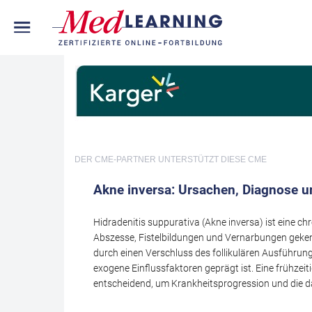
DER CME-PARTNER
UNTERSTÜTZT DIESE CME
Akne inversa: Ursachen, Diagnose u
Hidradenitis suppurativa (Akne inversa) ist eine 
Abszesse, Fistelbildungen und Vernarbungen gekennz
durch einen Verschluss des follikulären Ausführu
exogene Einflussfaktoren geprägt ist. Eine frühzei
entscheidend, um Krankheitsprogression und die d
reduzieren. Die Fortbildung vermittelt einen strukt