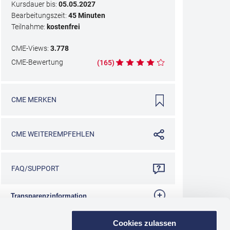
Kursdauer bis:
05.05.2027
Bearbeitungszeit:
45 Minuten
Teilnahme:
kostenfrei
CME
-Views:
3.778
CME
-Bewertung
(
165
)
CME
MERKEN
CME
WEITEREMPFEHLEN
FAQ/SUPPORT
Transparenzinformation
Die Bundesärztekammer fordert auf, mehr
Cookies zulassen
Transparenz bei der Förderung von ärztlichen