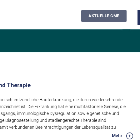
AKTUELLE CME
nd Therapie
chronisch-entzündliche Hauterkrankung, die durch wiederkehrende
eichnet ist. Die Erkrankung hat eine multifaktorielle Genese, die
ngsgangs, immunologische Dysregulation sowie genetische und
tige Diagnosestellung und stadiengerechte Therapie sind
amit verbundenen Beeinträchtigungen der Lebensqualität zu
urierten Überblick über Pathogenese, Diagnostik und aktuelle
Mehr