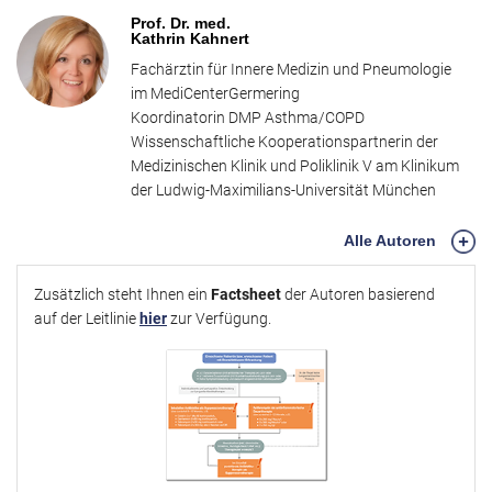
Bedeutung der neuen S2k-Leitlinie anhand von drei Patientenfällen.
Prof. Dr. med.
Sie zeigen, wie eine strukturierte Diagnostik, individuelle
Kathrin Kahnert
Therapieansätze und Empfehlungen zur Verlaufskontrolle in der
Fachärztin für Innere Medizin und Pneumologie
Praxis angewendet werden. Dabei wird besonders die enge
im MediCenterGermering
Zusammenarbeit zwischen niedergelassenen Pneumologen und
Koordinatorin DMP Asthma/COPD
spezialisierten Zentren betont, um die Versorgung der Patienten zu
Wissenschaftliche Kooperationspartnerin der
verbessern und ihre Lebensqualität langfristig zu steigern.
Medizinischen Klinik und Poliklinik V am Klinikum
der Ludwig-Maximilians-Universität München
Alle Autoren
Zusätzlich steht Ihnen ein
Factsheet
der Autoren basierend
auf der Leitlinie
hier
zur Verfügung.