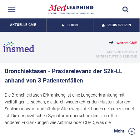
AKTUELLE CME
LOGIN
REGISTRIEREN
weitere CME
DER CME-PARTNER
UNTERSTÜTZT DIESE CME
Bronchiektasen - Praxisrelevanz der S2k-LL
anhand von 3 Patientenfällen
Die Bronchiektasen-Erkrankung ist eine Lungenerkrankung mit
vielfältigen Ursachen, die durch wiederkehrenden Husten, starken
Schleimauswurf und häufige Atemwegsinfektionen gekennzeichnet
ist. Die unspezifischen Symptome überschneiden sich oft mit
anderen Erkrankungen wie Asthma oder COPD, was die
Identifikation und medizinische Versorgung erschwert. In dieser
Mehr
Fortbildung erläutern Frau Prof. Kahnert und Herr Dr. Mertsch die