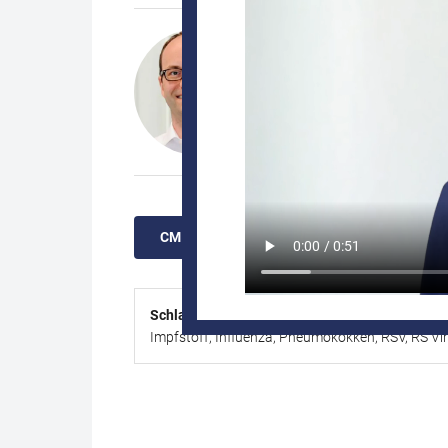
Ziel dieser Fortbildung ist es Ihnen einen Überblic
dieser Erkrankungen zu minimieren und die Gesundh
Dr.
Mirko Steinmüller
CME AUFRUFEN
CME INHALTE A
Schlagwörter:
Alter, Asthma, COPD, COVID, Dia
Impfstoff, Influenza, Pneumokokken, RSV, RS Vir