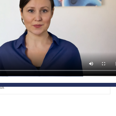
k über die wichtigsten Impfungen im Alter zu geben, um die Risiken
eit im Alter zu fördern.
RheumaTeam
Lahn-Dill-Siegerland
Praxis Wetzlar
LS PDF
WISSENSTEST
betes, Grunderkrankungen, Herpes, Immunseneszen, Impfung,
us.