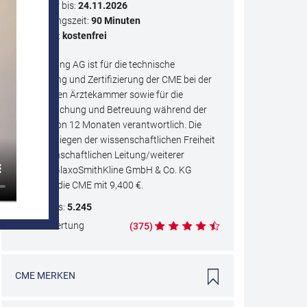
Kursdauer bis:
24.11.2026
Bearbeitungszeit:
90 Minuten
Teilnahme:
kostenfrei
MedLearning AG ist für die technische
Realisierung und Zertifizierung der CME bei der
zuständigen Ärztekammer sowie für die
Veröffentlichung und Betreuung während der
Laufzeit von 12 Monaten verantwortlich. Die
Inhalte obliegen der wissenschaftlichen Freiheit
der wissenschaftlichen Leitung/weiterer
Autoren. GlaxoSmithKline GmbH & Co. KG
finanziert die CME mit
9,400
€.
CME
-Views:
5.245
CME
-Bewertung
(
375
)
CME
MERKEN