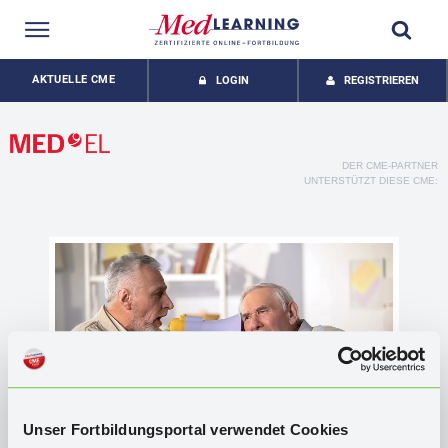
AKTUELLE CME
LOGIN
REGISTRIEREN
DER CME-PARTNER
UNTERSTÜTZT DIESE CME:
Sch
kon
Die
zun
Alt
Unser Fortbildungsportal verwendet Cookies
den