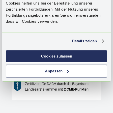
tec
Cookies helfen uns bei der Bereitstellung unserer
HALS-NASEN-OHRENHEILKUNDE / ALLGEMEINMEDIZIN /
inf
zertifizierten Fortbildungen. Mit der Nutzung unseres
GERIATRIE
den
Fortbildungsangebots erklären Sie sich einverstanden,
Pat
Schwerhörigkeit im Alter: Was tun,
dass wir Cookies verwenden.
Pre
wenn konventionelle Hörgeräte nicht
Leb
mehr helfen?
des
die
Details zeigen
CME
AUFRUFEN
BESCHREIBUNG
Cookies zulassen
CME
-Bewertung
(
853
)
Anpassen
CME
-Views:
23.842
Kursdauer bis:
07.01.2027
Zertifiziert für DACH durch die Bayerische
Landesärztekammer mit
2
CME
-Punkten