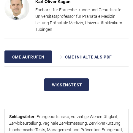
Fallbeispiele die praxisnahe Interpretation der
Karl Oliver Kagan
Zervixlängenmessung. Anhand typischer klinischer Szenarien
Facharzt für Frauenheilkunde und Geburtshilfe
werden Detektionsraten, sinnvolle Schwellenwerte und das
Universitätsprofessor für Pränatale Medizin
Management in Abhängigkeit von Zervixlänge, Zusatzbefunden (z.
Leitung Pränatale Medizin, Universitätsklinikum
B. Trichterbildung, Sludge, Amnionabhebung oder „Sliding Sign“)
Tübingen
sowie biochemischen Markern diskutiert. Zudem wird aufgezeigt,
welche therapeutischen Konsequenzen sich daraus ableiten – von
gezielter Tokolyse und antenataler Steroidgabe bis hin zum Verzicht
auf unnötige Interventionen.
CME AUFRUFEN
CME INHALTE ALS PDF
Stärken Sie Ihre diagnostische Sicherheit und schärfen Sie Ihren
Blick für die leitliniengerechte, evidenzbasierte
Entscheidungsfindung im klinischen Alltag.
WISSENSTEST
Schlagwörter:
Frühgeburtsrisiko, vorzeitige Wehentätigkeit,
Zervixbeurteilung, vaginale Zervixmessung, Zervixverkürzung,
biochemische Tests, Management und Prävention Frühgeburt,