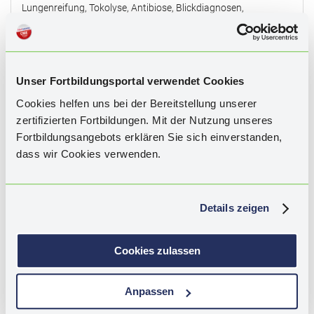
Lungenreifung, Tokolyse, Antibiose, Blickdiagnosen,
Kasuistiken.
Weitere CME der Serie
Zervixmessung
:
Unser Fortbildungsportal verwendet Cookies
Cookies helfen uns bei der Bereitstellung unserer
zertifizierten Fortbildungen. Mit der Nutzung unseres
Fortbildungsangebots erklären Sie sich einverstanden,
dass wir Cookies verwenden.
Details zeigen
Zervixmessung zur Prädiktion der
Cookies zulassen
Frühgeburt – Tipps, Tricks und Fallstricke
Prof. Dr. med. Karl Oliver Kagan
Anpassen