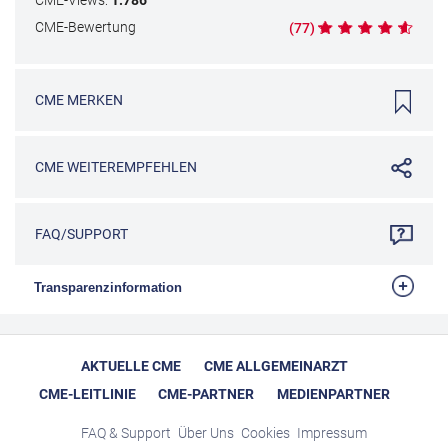
CME
-Bewertung
(
77
)
CME
MERKEN
CME
WEITEREMPFEHLEN
FAQ/SUPPORT
Transparenzinformation
Die Bundesärztekammer fordert auf, mehr Transparenz bei
der Förderung von ärztlichen Fortbildungen bzw. CME zu
schaffen. Fortbildungsveranstalter sind gehalten, potenzielle
AKTUELLE CME
CME ALLGEMEINARZT
Teilnehmer von Fortbildungen darüber zu informieren, in
CME-LEITLINIE
CME-PARTNER
MEDIENPARTNER
welchem Umfang und zu welchen Bedingungen die
Arzneimittelindustrie die Veranstaltung unterstützt. Dieser
FAQ & Support
Über Uns
Cookies
Impressum