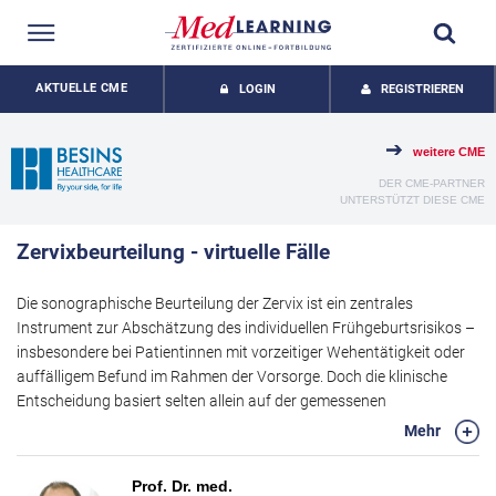
AKTUELLE CME
LOGIN
REGISTRIEREN
weitere CME
DER CME-PARTNER
UNTERSTÜTZT DIESE CME
Zervixbeurteilung - virtuelle Fälle
Die sonographische Beurteilung der Zervix ist ein zentrales
Instrument zur Abschätzung des individuellen Frühgeburtsrisikos –
insbesondere bei Patientinnen mit vorzeitiger Wehentätigkeit oder
auffälligem Befund im Rahmen der Vorsorge. Doch die klinische
Entscheidung basiert selten allein auf der gemessenen
Millimeterzahl, sondern erfordert die differenzierte Einordnung des
Mehr
Gesamtbefundes.
In dieser Fortbildung vertieft Prof. Kagan anhand virtueller
Prof. Dr. med.