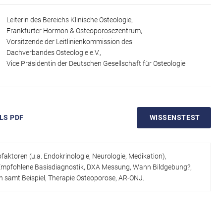
 behandlungsbedürftigen Osteoporose inklusive DXA Messung, Labor
. Zudem bespricht Frau Dr. Thomasius die Therapieschwellen und
Leiterin des Bereichs Klinische Osteologie,
uch anhand eines Patientenbeispiels. Die Therapieoptionen samt
Frankfurter Hormon & Osteoporosezentrum,
Antiresorptiva-assoziierten Kiefernekrosen (AR-ONJ) runden diese
Vorsitzende der Leitlinienkommission des
Dachverbandes Osteologie e.V.,
Vice Präsidentin der Deutschen Gesellschaft für Osteologie
LS PDF
WISSENSTEST
ofaktoren (u.a. Endokrinologie, Neurologie, Medikation),
r, Empfohlene Basisdiagnostik, DXA Messung, Wann Bildgebung?,
 samt Beispiel, Therapie Osteoporose, AR-ONJ.