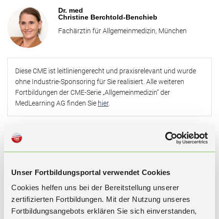
Therapiealgorithmen, Maßnahmen und Sondersituationen der
Dr. med
Akuttherapie, der Einsatz spezifischer und unspezifischer
Christine Berchtold-Benchieb
Migräneprophylaktika mit hoher Evidenz sowie aktuelle
Fachärztin für Allgemeinmedizin, München
Entwicklungen rund um CGRP-basierte Therapiekonzepte und nicht
medikamentöse Verfahren. Mit dieser CME lernen Sie
Migräneformen sicher zu differenzieren und evidenzbasierte
Therapieentscheidungen im Praxisalltag gezielt umzusetzen.
Diese CME ist leitliniengerecht und praxisrelevant und wurde
ohne Industrie-Sponsoring für Sie realisiert. Alle weiteren
Fortbildungen der CME-Serie „Allgemeinmedizin“ der
MedLearning AG finden Sie
hier
.
CME AUFRUFEN
CME INHALTE ALS PDF
Unser Fortbildungsportal verwendet Cookies
Cookies helfen uns bei der Bereitstellung unserer
WISSENSTEST
zertifizierten Fortbildungen. Mit der Nutzung unseres
Fortbildungsangebots erklären Sie sich einverstanden,