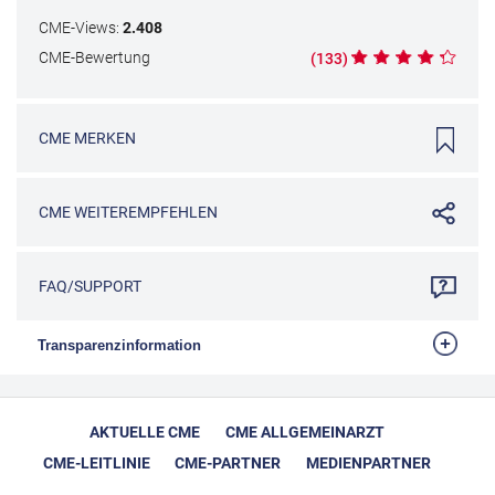
CME
-Views:
2.408
CME
-Bewertung
(
133
)
CME
MERKEN
CME
WEITEREMPFEHLEN
FAQ/SUPPORT
Transparenzinformation
Die Bundesärztekammer fordert auf, mehr Transparenz bei
der Förderung von ärztlichen Fortbildungen bzw. CME zu
schaffen. Fortbildungsveranstalter sind gehalten, potenzielle
AKTUELLE CME
CME ALLGEMEINARZT
Teilnehmer von Fortbildungen darüber zu informieren, in
CME-LEITLINIE
CME-PARTNER
MEDIENPARTNER
welchem Umfang und zu welchen Bedingungen die