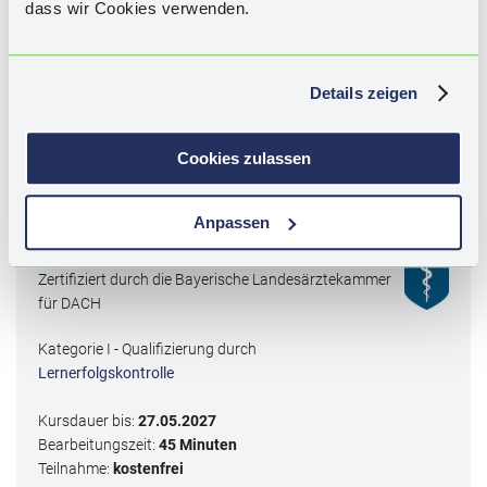
dass wir Cookies verwenden.
Schlagwörter:
Migräne, Kopfschmerzen, Differentialdiagnostik
nach IHS, DGN S1-Leitlinie, Behandlung akuter
Details zeigen
Migräneattacken, episodische Migräne, Analgetika, NSAR,
Antiemetika, Triptane, Ditane, Gepante, Neuromodulation,
Biofeedback, Migräneprophylaxe, CGRP-Antikörper, CGRP-
Cookies zulassen
Antagonisten, nicht-medikamentöse Migräneprophylaxe.
Anpassen
2
CME
-Punkte
Zertifiziert durch die Bayerische Landesärztekammer
für DACH
Kategorie I - Qualifizierung durch
Lernerfolgskontrolle
Kursdauer bis:
27.05.2027
Bearbeitungszeit:
45 Minuten
Teilnahme:
kostenfrei