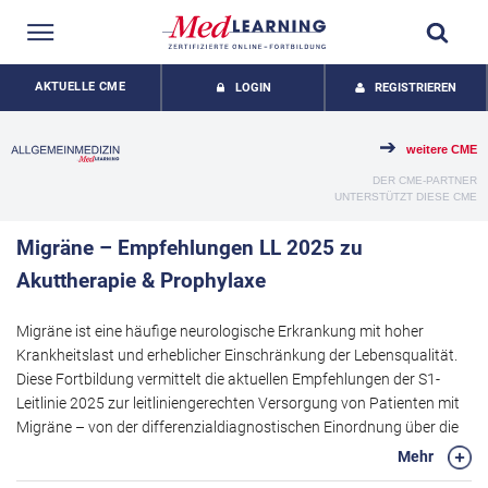
AKTUELLE CME
LOGIN
REGISTRIEREN
weitere CME
DER CME-PARTNER
UNTERSTÜTZT DIESE CME
Migräne – Empfehlungen LL 2025 zu
Akuttherapie & Prophylaxe
Migräne ist eine häufige neurologische Erkrankung mit hoher
Krankheitslast und erheblicher Einschränkung der Lebensqualität.
Diese Fortbildung vermittelt die aktuellen Empfehlungen der S1-
Leitlinie 2025 zur leitliniengerechten Versorgung von Patienten mit
Migräne – von der differenzialdiagnostischen Einordnung über die
Behandlung akuter Migräneattacken bis hin zu modernen
Mehr
prophylaktischen Strategien. Im Fokus stehen praxisrelevante