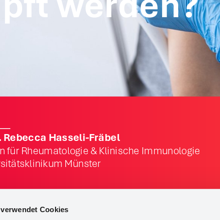
pft werden?
. Rebecca Hasseli-Fräbel
n für Rheumatologie & Klinische Immunologie
sitätsklinikum Münster
l verwendet Cookies