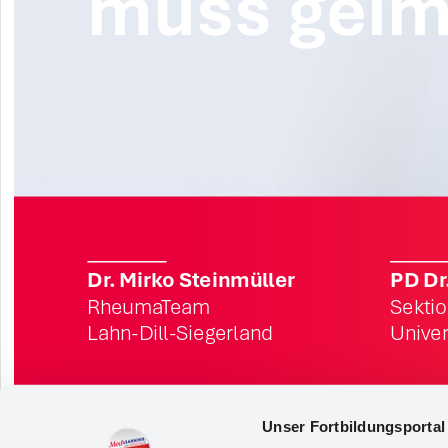
muss geim
Dr. Mirko Steinmüller
PD Dr
RheumaTeam
Sektio
Lahn-Dill-Siegerland
Univer
Unser Fortbildungsporta